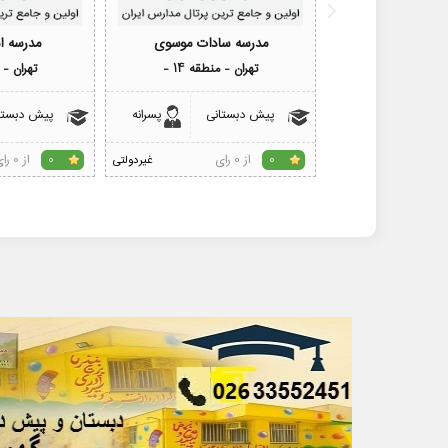
مدرسه سادات موسوی
مدرسه ام
تهران - منطقه 14 -
تهران - من
پیش دبستانی
پسرانه
پیش دبستا
از 0 رای
از 0 رای
0
غیردولتی
0