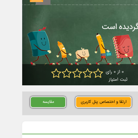
0 از 0 رای
ثبت امتیاز
ارتقا و اختصاص پنل کاربری
مقایسه