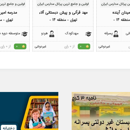
یدان آینده
مهد قرآنی و پیش دبستانی آلاء
مدرسه امیر
طقه 14 -
تهران - منطقه 14 -
تهران - منط
نی
پسرانه
مهدکودک
هردو
متوسطه دوره د
از 0 رای
از 0 رای
غیردولتی
0
غیردولتی
0