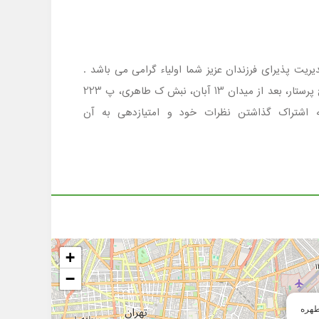
ران منطقه 14 است که در مقطع پیش دبستانی با مدیریت پذیرای فرزندان عزیز شما اولیاء گرامی می باشد .
جهت کسب اطلاع ازشرایط ثبت نام وامکانات مدرسه مطهره با شماره تلفن 02133081909 تماس گرفته و یا به آدرس خ پیروزی، خ پرستار، بعد از میدان 13 آبان، نبش ک طاهری، پ 223
به اشتراک گذاشتن نظرات خود و امتیازدهی به آن
+
−
هره