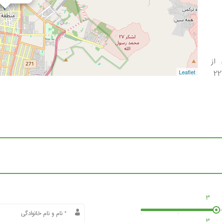
 از
Leaflet
3
3