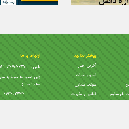
بیشتر بدانید
ارتباط با ما
آخرین اخبار
021-77407730
تلفن :
آخرین نظرات
(این شماره ها مربوط به مدر
ان
سولات متداول
معلم نیست)
09191202352
ت نام مدارس
قوانین و مقررات
پیوندها
@madreseha.ir
ایمیل :
تدریس خصوصی
پشتیبانی