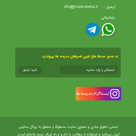
info@madreseha.ir
ایمیل :
پشتیبانی
به جمع صدها هزار نفری همراهان مدرسه ها بپیوندید
تمامی حقوق مادی و معنوی سایت محفوظ و متعلق به پرتال مدارس
ایران میباشد و استفاده از مطالب با ذکر و درج لینک منبع بلامانع است.