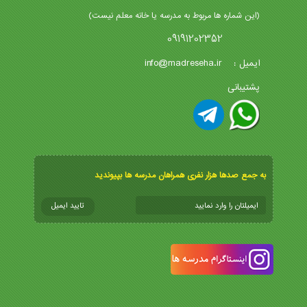
(این شماره ها مربوط به مدرسه یا خانه معلم نیست)
09191202352
info@madreseha.ir
ایمیل :
پشتیبانی
به جمع صدها هزار نفری همراهان مدرسه ها بپیوندید