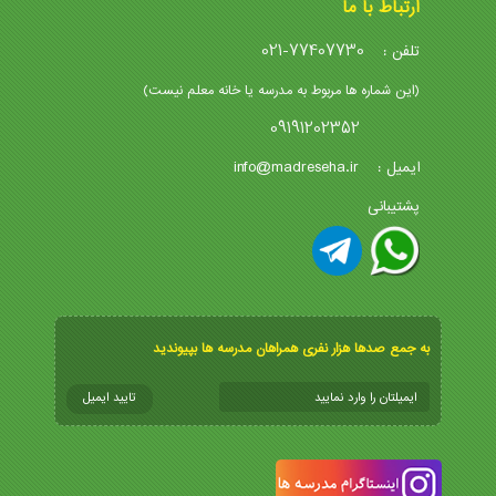
ارتباط با ما
021-77407730
تلفن :
(این شماره ها مربوط به مدرسه یا خانه معلم نیست)
09191202352
info@madreseha.ir
ایمیل :
پشتیبانی
به جمع صدها هزار نفری همراهان مدرسه ها بپیوندید