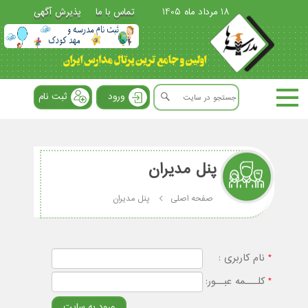
18 مرداد ماه 1405
تماس با ما
پذیرش آگهی
ورود
ثبت نام
پنل مدیران
صفحه اصلی
پنل مدیران
*
نام کاربری :
*
کلـــمه عبــور: