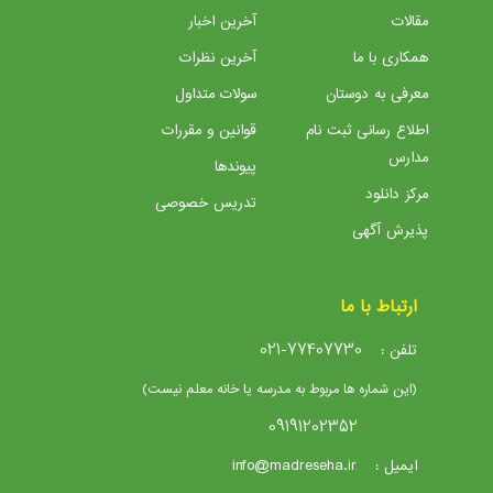
مقالات
آخرین اخبار
همکاری با ما
آخرین نظرات
معرفی به دوستان
سولات متداول
اطلاع رسانی ثبت نام
قوانین و مقررات
مدارس
پیوندها
مرکز دانلود
تدریس خصوصی
پذیرش آگهی
ارتباط با ما
021-77407730
تلفن :
(این شماره ها مربوط به مدرسه یا خانه معلم نیست)
09191202352
info@madreseha.ir
ایمیل :