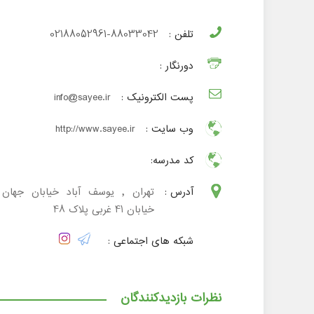
تلفن :
02188052961-88033042
دورنگار :
پست الکترونیک :
info@sayee.ir
وب سایت :
http://www.sayee.ir
کد مدرسه:
آدرس :
تهران , یوسف آباد خیابان جهان آ
خیابان 41 غربی پلاک 48
شبکه های اجتماعی :
نظرات بازدیدکنندگان