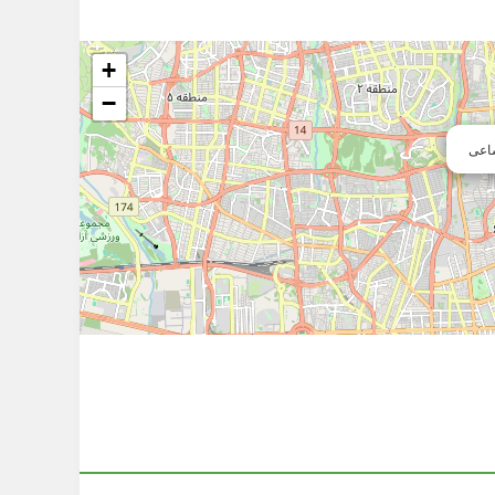
+
−
اعی