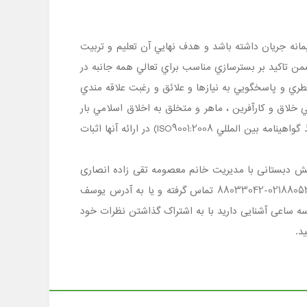
 جريان داشته باشد و هدف نهايي آن تعليم و تربيت
 تاكيد بر بسترسازي مناسب براي تعالي همه جانبه در
ي و پاسخگويي به نيازها و علائق و رغبت علاقه مندي
د و متعادل و مسئولي خلاق و كارآفرين ، ماهر و متخلق به اخلاق اسلامي بار
آيند و بر مشكلات زندگي فايق آيند . براي نيل به اين اهداف، مجتمع قصد دارد انطباق خدمات خود را با نمايش قابليت خوب( اخذ گواهينامه بين المللي ISO9001:2008) در ارائه آنها اثبات
ان منطقه 6 محدوده یوسف آباد است که در مقطع پیش دبستانی با مدیریت خانم معصومه تقی زاده انصاری
پذیرای فرزندان عزیز شما اولیاء گرامی می باشد . جهت کسب اطلاع ازشرایط ثبت نام وامکانات مدرسه ساعی با شماره تلفن 02188052961-88033042 تماس گرفته و یا به آدرس یوسف
در صورتی که با مدرسه ساعی آشنایی دارید با به اشتراک گذاشتن نظرات خود
د.