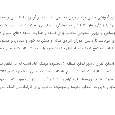
وزشي ساعي فراهم كردن محيطي است كه در آن روابط انساني و صميمانه
 به زندگي شايسته فردي ، خانوادگي و اجتماعي است ، در اين سياست ضمن
جتماعي و تربيتي محيطي مناسب براي كشف و هدايت استعدادهاي متنوع فطر
ه محيط تحصيلي و هدايت و راهنمايي آنان به گونه‎اي مي‌باشد تا دانش آموزان افرادي سالم و متكي به خو
مدرسه ساعی مجموعه ای غیردولتی ، دخترانه واقع در استان تهران ، شهر تهر
 جهان آرا خیابان 41 غربی پلاک 48 مراجعه نمایید . همچنین شما اولیاء گرامی و دانش آموزان عزیز 
ایر والدین در انتخاب مدرسه و مجموعه مناسب برای فرزندانشان کمک نمایی