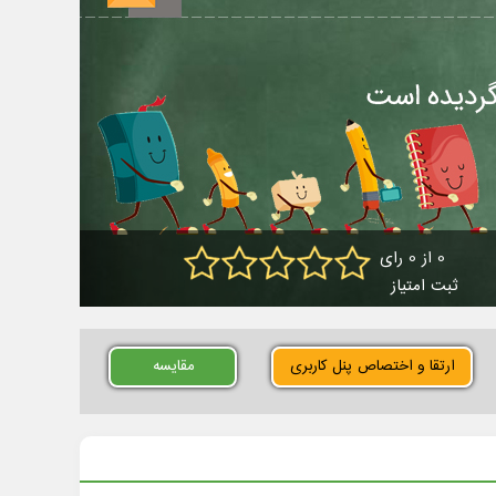
0 از 0 رای
ثبت امتیاز
ارتقا و اختصاص پنل کاربری
مقایسه