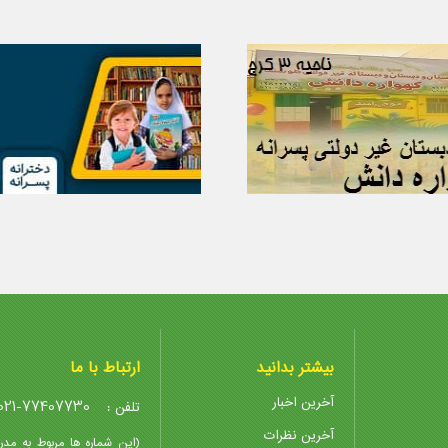
بیشتر بدانید
ارتباط با ما
آخرین اخبار
021-77407730
تلفن :
آخرین نظرات
(این شماره ها مربوط به مدر