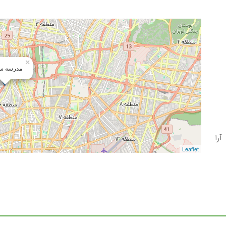
×
مدرسه س
را
Leaflet