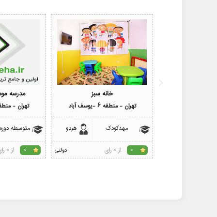
خانه سبز
مدرسه مو
تهران - منطقه 6 -یوسف آباد
تهران - منطقه 6 -بلوار ک
مهدکودک
هردو
متوسطه دوره
از 0 رای
از 0 رای
0
دولتی
0