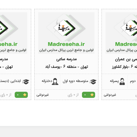
سی بن عمران
مدرسه ساعی
مدرسه
شاورز
تهران - منطقه 6 -یوسف آباد
تهران - من
 دوم
پسرانه
متوسطه دوره اول
دخترانه
ابتدایی (دبستا
از 0 رای
از 0 رای
غیردولتی
0
غیردولتی
0