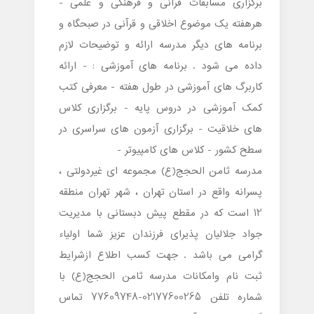
برگزاری مسابقات قرآنی و فرهنگی و علمی -
هرهفته یک موضوع اخلاقی و قرآنی در صبحگاه و
برنامه های دیگر مدرسه ارائه و توضیحات لازم
داده می شود . برنامه های آموزشی : - ارائه
کاربرگ های آموزشی در طول هفته - معرفی کتب
کمک آموزشی در دروس پایه - برگزاری کلاس
های خلاقیت - برگزاری آزمون های سراسری در
سطح کشور - کلاس های کامپیوتر -
مدرسه ثامن الحجج(ع) مجموعه ای غیردولتی ،
پسرانه واقع در استان تهران ، شهر تهران منطقه
12 است که در مقطع پیش دبستانی با مدیریت
جواد جلالیان پذیرای فرزندان عزیز شما اولیاء
گرامی می باشد . جهت کسب اطلاع ازشرایط
ثبت نام وامکانات مدرسه ثامن الحجج(ع) با
شماره تلفن 02177600265-77609748 تماس