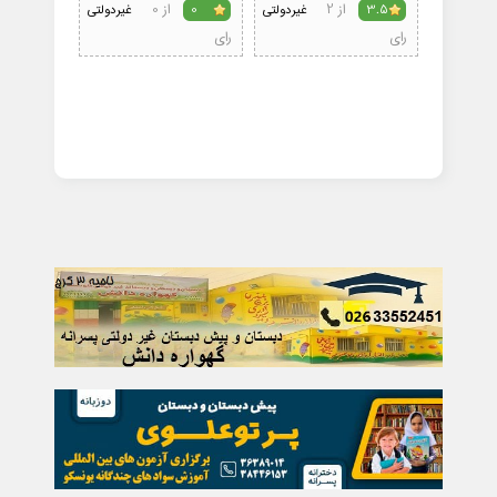
از 2
از 0
3.5
غیردولتی
0
غیردولتی
0
رای
رای
رای