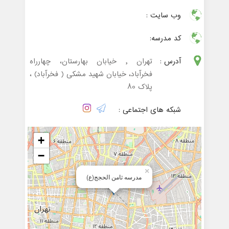
وب سایت :
کد مدرسه:
آدرس :
تهران , خیابان بهارستان، چهارراه
فخرآباد، خیابان شهید مشکی ( فخرآباد) ،
پلاک 80
شبکه های اجتماعی :
+
−
×
مدرسه ثامن الحجج(ع)