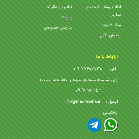
اطلاع رسانی ثبت نام
قوانین و مقررات
مدارس
پیوندها
مرکز دانلود
تدریس خصوصی
پذیرش آگهی
ارتباط با ما
021-77407730
تلفن :
(این شماره ها مربوط به مدرسه یا خانه معلم نیست)
09191202352
info@madreseha.ir
ایمیل :
پشتیبانی