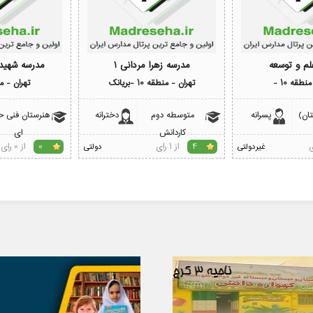
لم و توسعه
مدرسه زهرا مردانی 1
مدرسه شهی
نطقه 10 -
تهران - منطقه 10 -بریانک
تهران - منط
تان)
پسرانه
متوسطه دوم
دخترانه
هنرستان فنی ح
کاردانش
ای
از 1 رای
از 0 رای
غیردولتی
4
دولتی
0