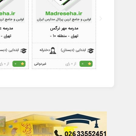
مدرسه مهر نرگس
مدرسه ع
تهران - منطقه 10 -
تهران - م
ابتدایی (دبستان)
دخترانه
ابتدایی (دبس
از 0 رای
از 0 رای
0
غیردولتی
0