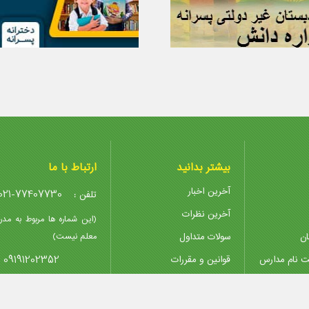
بیشتر بدانید
ارتباط با ما
آخرین اخبار
021-77407730
تلفن :
آخرین نظرات
(این شماره ها مربوط به مدر
ان
سولات متداول
معلم نیست)
09191202352
ت نام مدارس
قوانین و مقررات
پیوندها
@madreseha.ir
ایمیل :
تدریس خصوصی
پشتیبانی