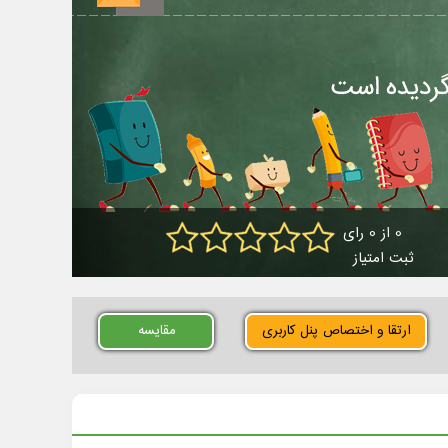
0 از 0 رای
ثبت امتیاز
ارتقا و اختصاص پنل کاربری
مقایسه