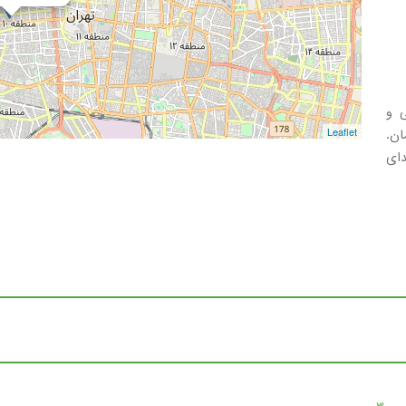
 و
ن.
Leaflet
ای