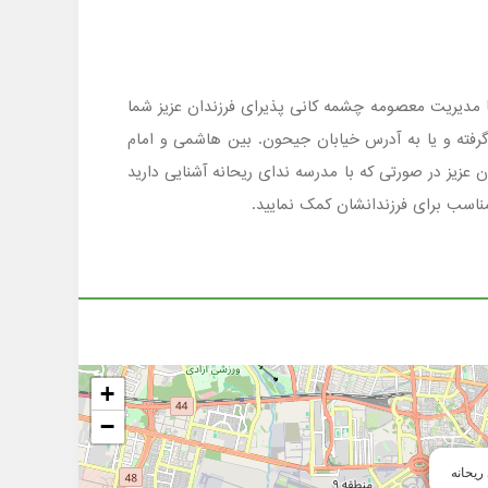
ان ، شهر تهران منطقه 10 است که در مقطع پیش دبستانی با مدیریت معصومه چشمه کانی پذیرای فرزندان عزیز شما
 . جهت کسب اطلاع ازشرایط ثبت نام وامکانات مدرسه ندای ریحانه با شماره تلفن 02166357052 تماس گرفته و یا به آدرس خیابان جیحون. بین هاشمی و امام
 عزیز در صورتی که با مدرسه ندای ریحانه آشنایی دارید
ناسب برای فرزندانشان کمک نمایید.
+
−
ریحانه