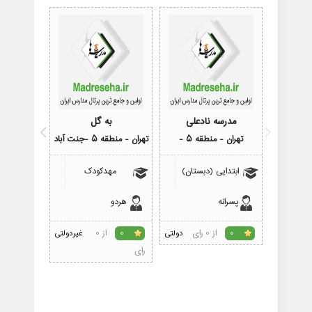
مدرسه نادعلی
به گل
مدر
تهران - منطقه 5 -
تهران - منطقه 5 -جنت آباد
تهران - 
ابتدایی (دبستان)
مهدکودک
ابتدای
پسرانه
هردو
پسرانه
از 0 رای
از 0
0
دولتی
0
غیردولتی
0
رای
رای