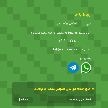
ارتباط با ما
021-77407730
تلفن :
(این شماره ها مربوط به مدرسه یا خانه معلم نیست)
09191202352
info@madreseha.ir
ایمیل :
پشتیبانی
به جمع صدها هزار نفری همراهان مدرسه ها بپیوندید