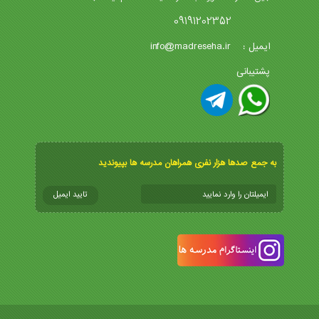
09191202352
info@madreseha.ir
ایمیل :
پشتیبانی
به جمع صدها هزار نفری همراهان مدرسه ها بپیوندید