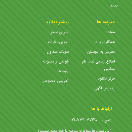
نماید.
مدرسه ها
بیشتر بدانید
مقالات
آخرین اخبار
همکاری با ما
آخرین نظرات
معرفی به دوستان
سولات متداول
اطلاع رسانی ثبت نام
قوانین و مقررات
مدارس
پیوندها
مرکز دانلود
تدریس خصوصی
پذیرش آگهی
ارتباط با ما
021-77407730
تلفن :
(این شماره ها مربوط به مدرسه یا خانه معلم نیست)