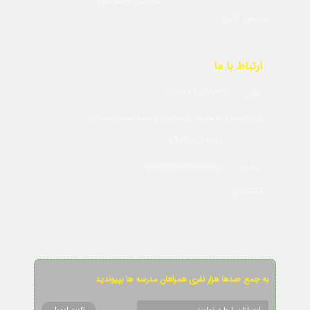
تدریس خصوصی
پذیرش آگهی
ارتباط با ما
021-77407730
تلفن :
(این شماره ها مربوط به مدرسه یا خانه معلم نیست)
09191202352
info@madreseha.ir
ایمیل :
پشتیبانی
به جمع صدها هزار نفری همراهان مدرسه ها بپیوندید