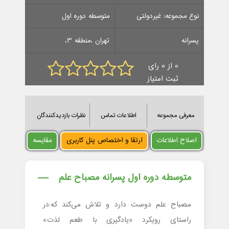
نوع مجموعه: غیردولتی
متوسطه دوره اول
پسرانه
تهران ،منطقه 3،
0 از 0 رای
ثبت امتیاز
معرفی مجموعه
اطلاعات تماس
نظرات بازدیدکنندگان
اصلاح اطلاعات
ارتقا و اختصاص پنل کاربری
مقایسه
متوسطه دوره اول پسرانه مصباح علم
مصباح علم دوست دارد و تلاش می‌کند که:در
راستای رویکرد «یادگیری با طعم لذت»