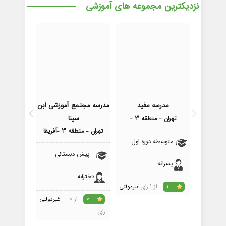
نزدیکترین مجموعه های آموزشی
مدرسه مفید
مدرسه مجتمع آموزشی ابن
مدرس
سینا
تهران - منطقه 3 -
تهران - منطقه 
تهران - منطقه 3 -آفریقا
متوسطه دوره اول
متوسط
پیش دبستانی
پسرانه
پسرانه
دخترانه
از 1 رای
1
غیردولتی
1
از 0
0
غیردولتی
رای