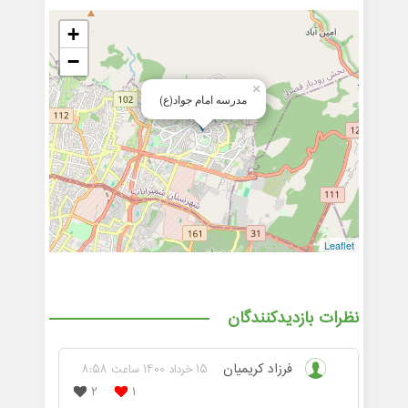
+
−
×
مدرسه امام جواد(ع)
Leaflet
نظرات بازدیدکنندگان
فرزاد کریمیان
15 خرداد 1400 ساعت 8:58
2
1