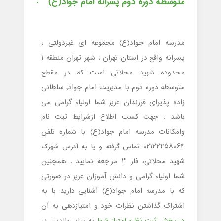
متوسطه دوره دوم پسرانه امام جواد(ع)
مدرسه امام جواد(ع) مجموعه ای غیردولتی ،
پسرانه واقع در استان تهران ، شهر تهران منطقه 1
محدوده شهید محلاتی است که در مقطع
متوسطه دوره دوم با مدیریت امام جواد, سلطانی
زاده پذیرای فرزندان عزیز شما اولیاء گرامی می
باشد . جهت کسب اطلاع ازشرایط ثبت نام
وامکانات مدرسه امام جواد(ع) با شماره تلفن
02122458064 تماس گرفته و یا به آدرس شهرک
شهید محلاتی، فاز 3 مراجعه نمایید . همچنین
شما اولیاء گرامی و دانش آموزان عزیز در صورتی
که با مدرسه امام جواد(ع) آشنایی دارید با به
اشتراک گذاشتن نظرات خود و امتیازدهی به آن
در بخش ثبت نظرو امتیاز شما
به سایر والدین در