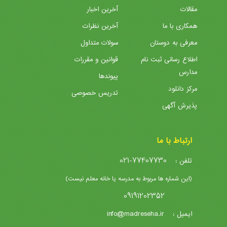
مقالات
آخرین اخبار
همکاری با ما
آخرین نظرات
معرفی به دوستان
سولات متداول
اطلاع رسانی ثبت نام
قوانین و مقررات
مدارس
پیوندها
مرکز دانلود
تدریس خصوصی
پذیرش آگهی
ارتباط با ما
021-77407730
تلفن :
(این شماره ها مربوط به مدرسه یا خانه معلم نیست)
09191202352
info@madreseha.ir
ایمیل :