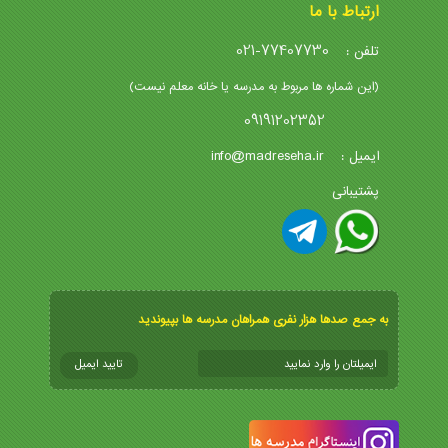
ارتباط با ما
021-77407730
تلفن :
(این شماره ها مربوط به مدرسه یا خانه معلم نیست)
09191202352
info@madreseha.ir
ایمیل :
پشتیبانی
به جمع صدها هزار نفری همراهان مدرسه ها بپیوندید