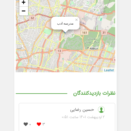
+
−
×
مدرسه ادب
Leaflet
نظرات بازدیدکنندگان
حسین رضایی
2 اردیبهشت 1401 ساعت 0:51
0
3