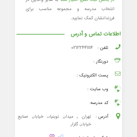
انتخاب مدرسه و مجموعه مناسب برای
فرزندانشان کمک نمایید.
اطلاعات تماس و آدرس
تلفن :
02122441114
دورنگار :
پست الکترونیک :
وب سایت :
کد مدرسه:
آدرس :
تهران , ﻣﻴﺪﺍﻥ ﻧﻮﺑﻨﻴﺎﺩ، ﺧﻴﺎﺑﺎﻥ ﺻﻨﺎﻳﻊ
ﺧﻴﺎﺑﺎﻥ ﮔﻠﺰﺍﺭ