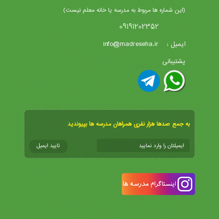
(این شماره ها مربوط به مدرسه یا خانه معلم نیست)
09191202352
info@madreseha.ir
ایمیل :
پشتیبانی
به جمع صدها هزار نفری همراهان مدرسه ها بپیوندید