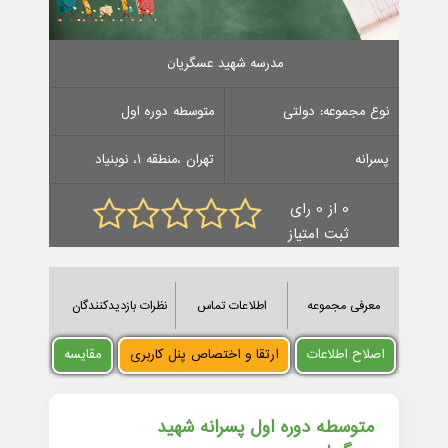
مدرسه ﺷﻬﻴﺪ ﻋﺴﮕﺮﻳﺎﻥ
نوع مجموعه: دولتی
متوسطه دوره اول
پسرانه
تهران ،منطقه 1، نوبنیاد
0 از 0 رای
ثبت امتیاز
معرفی مجموعه
اطلاعات تماس
نظرات بازدیدکنندگان
اصلاح اطلاعات
ارتقا و اختصاص پنل کاربری
مقایسه
متوسطه دوره اول پسرانه ﺷﻬﻴﺪ