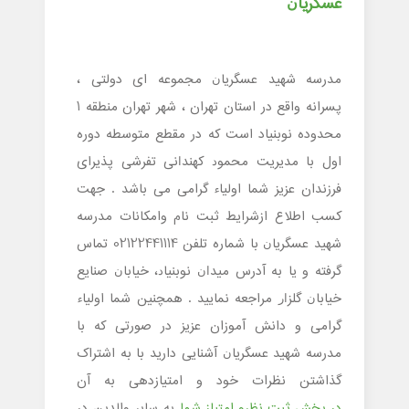
ﻋﺴﮕﺮﻳﺎﻥ
مدرسه ﺷﻬﻴﺪ ﻋﺴﮕﺮﻳﺎﻥ مجموعه ای دولتی ،
پسرانه واقع در استان تهران ، شهر تهران منطقه 1
محدوده نوبنیاد است که در مقطع متوسطه دوره
اول با مدیریت ﻣﺤﻤﻮﺩ ﻛﻬﻨﺪﺍﻧﻰ ﺗﻔﺮﺷﻰ پذیرای
فرزندان عزیز شما اولیاء گرامی می باشد . جهت
کسب اطلاع ازشرایط ثبت نام وامکانات مدرسه
ﺷﻬﻴﺪ ﻋﺴﮕﺮﻳﺎﻥ با شماره تلفن 02122441114 تماس
گرفته و یا به آدرس ﻣﻴﺪﺍﻥ ﻧﻮﺑﻨﻴﺎﺩ، ﺧﻴﺎﺑﺎﻥ ﺻﻨﺎﻳﻊ
ﺧﻴﺎﺑﺎﻥ ﮔﻠﺰﺍﺭ مراجعه نمایید . همچنین شما اولیاء
گرامی و دانش آموزان عزیز در صورتی که با
مدرسه ﺷﻬﻴﺪ ﻋﺴﮕﺮﻳﺎﻥ آشنایی دارید با به اشتراک
گذاشتن نظرات خود و امتیازدهی به آن
در بخش ثبت نظرو امتیاز شما
به سایر والدین در