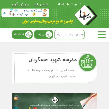
19 مرداد ماه 1405
تماس با ما
پذیرش آگهی
ورود
ثبت نام
مدرسه ﺷﻬﻴﺪ ﻋﺴﮕﺮﻳﺎﻥ
صفحه اصلی
فهرست مدرسه ها
مدرسه ﺷﻬﻴﺪ ﻋﺴﮕﺮﻳﺎﻥ