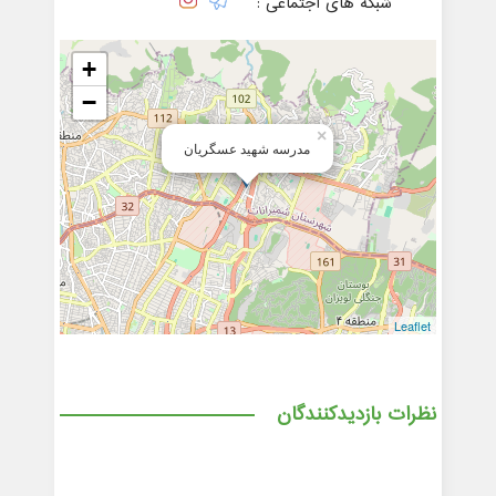
شبکه های اجتماعی :
+
−
×
مدرسه ﺷﻬﻴﺪ ﻋﺴﮕﺮﻳﺎﻥ
Leaflet
نظرات بازدیدکنندگان