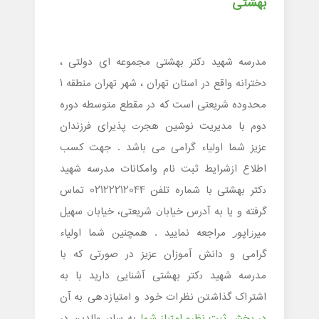
ﺑﻬﺸﺘﻰ
مدرسه ﺷﻬﻴﺪ ﺩﻛﺘﺮ ﺑﻬﺸﺘﻰ مجموعه ای دولتی ،
دخترانه واقع در استان تهران ، شهر تهران منطقه 1
محدوده شریعتی است که در مقطع متوسطه دوره
دوم با مدیریت ﻧﻮﺷﻴﻦ ﻫﺠﺮﺕ پذیرای فرزندان
عزیز شما اولیاء گرامی می باشد . جهت کسب
اطلاع ازشرایط ثبت نام وامکانات مدرسه ﺷﻬﻴﺪ
ﺩﻛﺘﺮ ﺑﻬﺸﺘﻰ با شماره تلفن 02122212044 تماس
گرفته و یا به آدرس ﺧﻴﺎﺑﺎﻥ ﺷﺮﻳﻌﺘﻰ، ﺧﻴﺎﺑﺎﻥ ﺳﻬﻴﻞ
ﻣﻴﺮﺯﺍﭘﻮﺭ مراجعه نمایید . همچنین شما اولیاء
گرامی و دانش آموزان عزیز در صورتی که با
مدرسه ﺷﻬﻴﺪ ﺩﻛﺘﺮ ﺑﻬﺸﺘﻰ آشنایی دارید با به
اشتراک گذاشتن نظرات خود و امتیازدهی به آن
در بخش ثبت نظرو امتیاز شما
به سایر والدین در