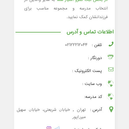
انتخاب مدرسه و مجموعه مناسب برای
فرزندانشان کمک نمایید.
اطلاعات تماس و آدرس
تلفن :
02122212044
دورنگار :
پست الکترونیک :
وب سایت :
کد مدرسه:
آدرس :
تهران , ﺧﻴﺎﺑﺎﻥ ﺷﺮﻳﻌﺘﻰ، ﺧﻴﺎﺑﺎﻥ ﺳﻬﻴﻞ
ﻣﻴﺮﺯﺍﭘﻮﺭ