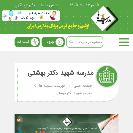
15 مرداد ماه 1405
تماس با ما
پذیرش آگهی
ورود
ثبت نام
مدرسه ﺷﻬﻴﺪ ﺩﻛﺘﺮ ﺑﻬﺸﺘﻰ
صفحه اصلی
فهرست مدرسه ها
مدرسه ﺷﻬﻴﺪ ﺩﻛﺘﺮ ﺑﻬﺸﺘﻰ