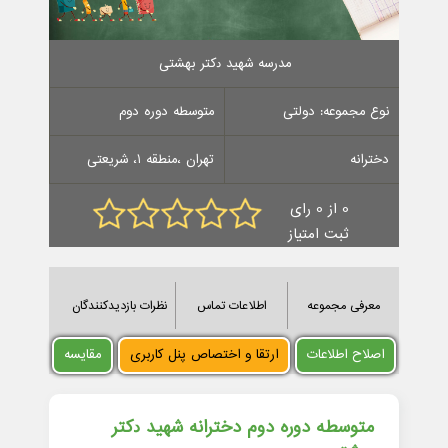
مدرسه ﺷﻬﻴﺪ ﺩﻛﺘﺮ ﺑﻬﺸﺘﻰ
نوع مجموعه: دولتی
متوسطه دوره دوم
دخترانه
تهران ،منطقه 1، شریعتی
0 از 0 رای
ثبت امتیاز
معرفی مجموعه
اطلاعات تماس
نظرات بازدیدکنندگان
اصلاح اطلاعات
ارتقا و اختصاص پنل کاربری
مقایسه
متوسطه دوره دوم دخترانه ﺷﻬﻴﺪ ﺩﻛﺘﺮ