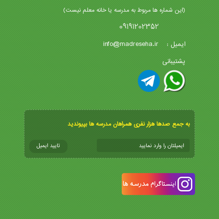
(این شماره ها مربوط به مدرسه یا خانه معلم نیست)
09191202352
info@madreseha.ir
ایمیل :
پشتیبانی
به جمع صدها هزار نفری همراهان مدرسه ها بپیوندید