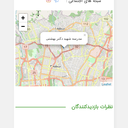
شبکه های اجتماعی :
+
−
×
مدرسه ﺷﻬﻴﺪ ﺩﻛﺘﺮ ﺑﻬﺸﺘﻰ
Leaflet
نظرات بازدیدکنندگان