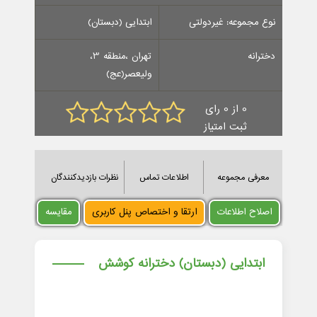
نوع مجموعه: غیردولتی
ابتدایی (دبستان)
دخترانه
تهران ،منطقه 3،
ولیعصر(عج)
0 از 0 رای
ثبت امتیاز
معرفی مجموعه
اطلاعات تماس
نظرات بازدیدکنندگان
اصلاح اطلاعات
ارتقا و اختصاص پنل کاربری
مقایسه
ابتدایی (دبستان) دخترانه کوشش