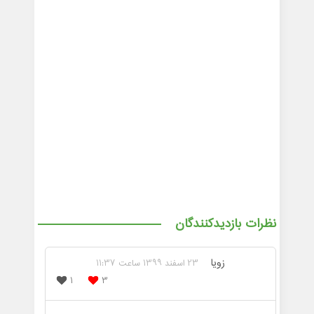
نظرات بازدیدکنندگان
زویا
23 اسفند 1399 ساعت 11:37
1
3