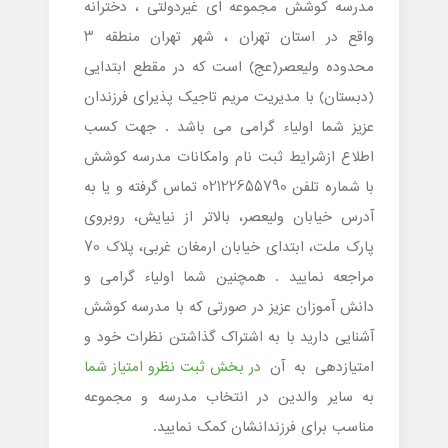
مدرسه کوشش مجموعه ای غیردولتی ، دخترانه
واقع در استان تهران ، شهر تهران منطقه 3
محدوده ولیعصر(عج) است که در مقطع ابتدایی
(دبستان) با مدیریت مریم تاجیک پذیرای فرزندان
عزیز شما اولیاء گرامی می باشد . جهت کسب
اطلاع ازشرایط ثبت نام وامکانات مدرسه کوشش
با شماره تلفن 02122655790 تماس گرفته و یا به
آدرس خیابان ولیعصر، بالاتر از نیایش، روبروی
پارک ملت، ابتدای خیابان ارمغان غربی، پلاک 70
مراجعه نمایید . همچنین شما اولیاء گرامی و
دانش آموزان عزیز در صورتی که با مدرسه کوشش
آشنایی دارید با به اشتراک گذاشتن نظرات خود و
امتیازدهی به آن
در بخش ثبت نظرو امتیاز شما
به سایر والدین در انتخاب مدرسه و مجموعه
مناسب برای فرزندانشان کمک نمایید.