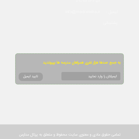
09191202352
info@madreseha.ir
ایمیل :
پشتیبانی
به جمع صدها هزار نفری همراهان مدرسه ها بپیوندید
تمامی حقوق مادی و معنوی سایت محفوظ و متعلق به پرتال مدارس