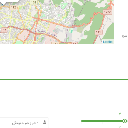
سر،
Leaflet
3
3