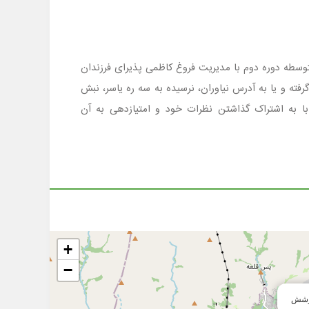
ن منطقه 1 محدوده شهید باهنر است که در مقطع متوسطه دوره دوم با مدیریت فروغ کاظمی پذیرای فرزندان
ی می باشد . جهت کسب اطلاع ازشرایط ثبت نام وامکانات مدرسه کوشش با شماره تلفن 02122200211 تماس گرفته و یا به آدرس نیاوران، نرسیده به سه ره یاسر، نبش
با به اشتراک گذاشتن نظرات خود و امتیازدهی به آن
+
−
وشش