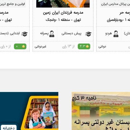
سه حر
مدرسه فرزندان ایران زمین
مدرسه
قصران
تهران - منطقه 1 -ولنجک
تهران - من
تان)
هردو
پیش دبستانی
پسرانه
ابتدایی (دبستا
از 13 رای
از 0 رای
دولتی
4.3
غیردولتی
0