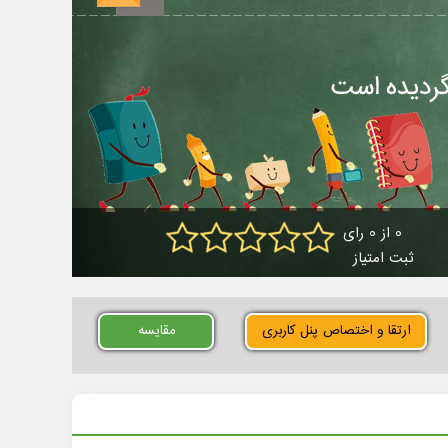
0 از 0 رای
ثبت امتیاز
ارتقا و اختصاص پنل کاربری
مقایسه