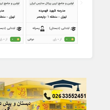
مدرسه شهید فهمیده
مدر
تهران - منطقه 1 -ولیعصر
تهران - منطقه 1 -رودبار
ابتدایی (دبستان)
پسرانه
ابتدایی (دبس
از 0 رای
از 0 رای
0
دولتی
0