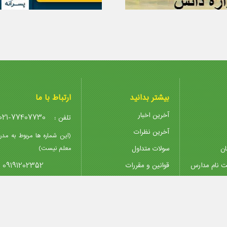
بیشتر بدانید
ارتباط با ما
آخرین اخبار
021-77407730
تلفن :
آخرین نظرات
(این شماره ها مربوط به مدر
ان
سولات متداول
معلم نیست)
09191202352
ت نام مدارس
قوانین و مقررات
پیوندها
@madreseha.ir
ایمیل :
تدریس خصوصی
پشتیبانی