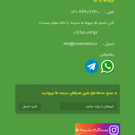
ارتباط با ما
021-77407730
تلفن :
(این شماره ها مربوط به مدرسه یا خانه معلم نیست)
09191202352
info@madreseha.ir
ایمیل :
پشتیبانی
به جمع صدها هزار نفری همراهان مدرسه ها بپیوندید