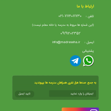
ارتباط با ما
021-77407730
تلفن :
(این شماره ها مربوط به مدرسه یا خانه معلم نیست)
09191202352
info@madreseha.ir
ایمیل :
پشتیبانی
به جمع صدها هزار نفری همراهان مدرسه ها بپیوندید