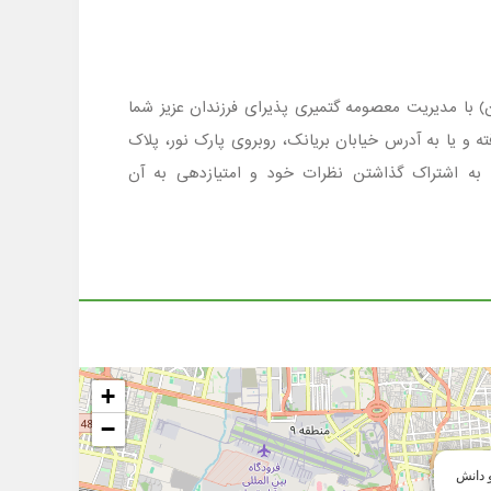
 ، شهر تهران منطقه 10 است که در مقطع ابتدایی (دبستان) با مدیریت معصومه گتمیری پذیرای فرزندان عزیز شما
 کسب اطلاع ازشرایط ثبت نام وامکانات مدرسه پرتو دانش با شماره تلفن 02155771072 تماس گرفته و یا به آدرس خیابان بریانک، روبروی پارک نور، پلاک
+
−
 دانش