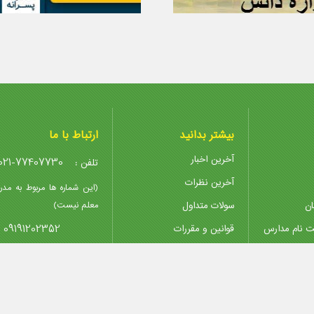
بیشتر بدانید
ارتباط با ما
آخرین اخبار
021-77407730
تلفن :
آخرین نظرات
(این شماره ها مربوط به مدر
ان
سولات متداول
معلم نیست)
09191202352
ت نام مدارس
قوانین و مقررات
پیوندها
@madreseha.ir
ایمیل :
تدریس خصوصی
پشتیبانی