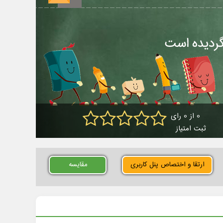
0 از 0 رای
ثبت امتیاز
ارتقا و اختصاص پنل کاربری
مقایسه