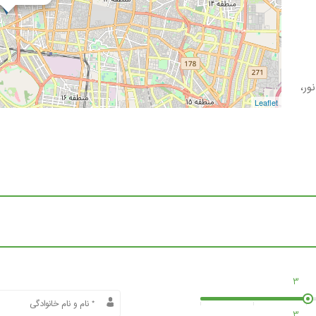
ور،
Leaflet
3
3