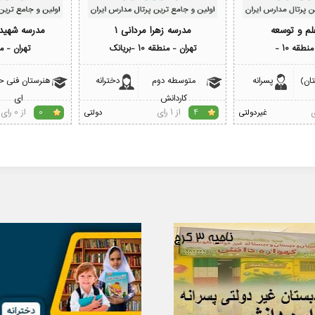
لم و توسعه
مدرسه زهرا مردانی 1
مدرسه شهی
نطقه 10 -
تهران - منطقه 10 -بریانک
تهران - منط
تان)
پسرانه
متوسطه دوم
دخترانه
هنرستان فنی ح
کاردانش
ای
از 1 رای
از 0 رای
غیردولتی
4
دولتی
0