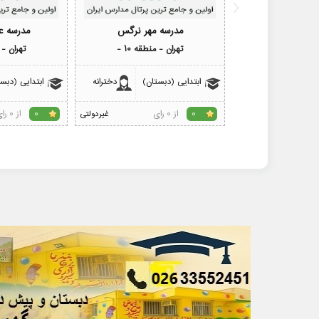
مدرسه مهر نرگس
مدرسه ع
تهران - منطقه 10 -
تهران - م
ابتدایی (دبستان)
دخترانه
ابتدایی (دبس
از 0 رای
از 0 رای
0
غیردولتی
0