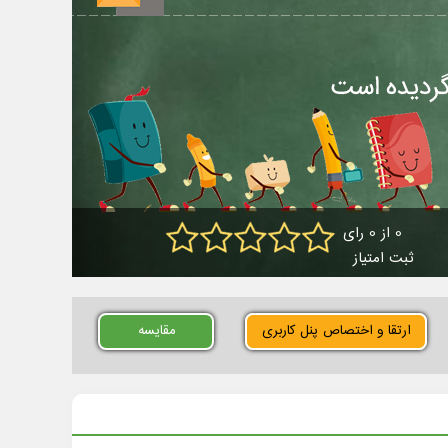
0 از 0 رای
ثبت امتیاز
ارتقا و اختصاص پنل کاربری
مقایسه