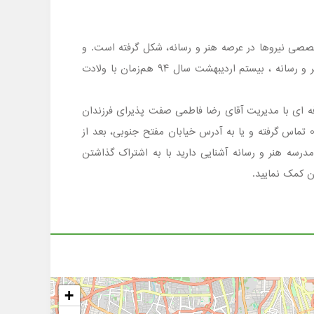
صصی نیروها در عرصه هنر و رسانه، شکل گرفته است. و
بنا دارد با تدوین نظام‌نامه اجرایی براساس ارزش‌های انقلاب شکوهمند اسلامی، در این زمینه به فعالیت مؤثر بپردازد.هنرستان هنر و رسانه ، بیستم اردیبهشت سال ۹۴ هم‌زمان با ولادت
 ، شهر تهران منطقه 6 است که در مقطع هنرستان فنی حرفه ای با مدیریت آقای رضا فاطمی صفت پذیرای فرزندان
عزیز شما اولیاء گرامی می باشد . جهت کسب اطلاع ازشرایط ثبت نام وامکانات مدرسه هنر و رسانه با شماره تلفن 02188824023 تماس گرفته و یا به آدرس خیابان مفتح جنوبی، بعد از
ز در صورتی که با مدرسه هنر و رسانه آشنایی دارید با به اشتراک گذاشتن
ن کمک نمایید.
+