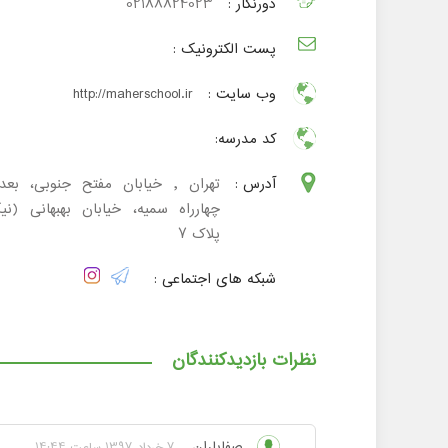
دورنگار :
02188824023
پست الکترونیک :
وب سایت :
http://maherschool.ir
کد مدرسه:
آدرس :
تهران , خیابان مفتح جنوبی، بعد 
چهارراه سمیه، خیابان بهبهانی (نی
پلاک 7
شبکه های اجتماعی :
نظرات بازدیدکنندگان
صفایاران
7 خرداد 1397 ساعت 14:44