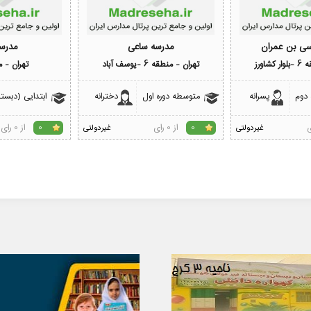
سی بن عمران
مدرسه ساعی
مدرسه
شاورز
تهران - منطقه 6 -یوسف آباد
تهران - من
 دوم
پسرانه
متوسطه دوره اول
دخترانه
ابتدایی (دبستا
از 0 رای
از 0 رای
غیردولتی
0
غیردولتی
0