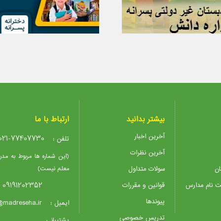
بیشتر بدانید
ارتباط با ما
آخرین اخبار
021-77407730
تلفن :
آخرین نظرات
(این شماره ها مربوط به مدر
ان
سولات متداول
معلم نیست)
09191202352
ت نام مدارس
قوانین و مقررات
پیوندها
@madreseha.ir
ایمیل :
تدریس خصوصی
پشتیبانی