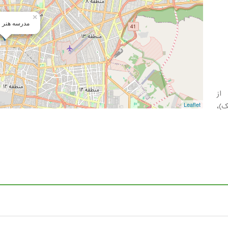
×
مدرسه هنر و
از
ک)،
Leaflet