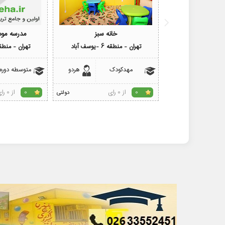
خانه سبز
مدرسه مو
تهران - منطقه 6 -یوسف آباد
تهران - منطقه 6 -بلوار ک
مهدکودک
هردو
متوسطه دوره
از 0 رای
از 0 رای
0
دولتی
0