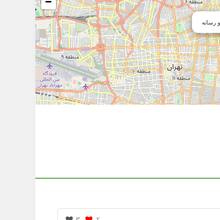
−
 رسانه
3
2