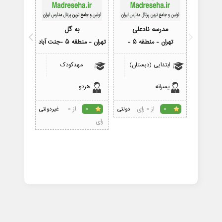
مدرسه نادعلی
به گل
مدر
تهران - منطقه 5 -
تهران - منطقه 5 -جنت آباد
تهران - 
ابتدایی (دبستان)
مهدکودک
ابتدای
پسرانه
هردو
پسرانه
از 0 رای
از 0
0
دولتی
0
غیردولتی
0
رای
رای