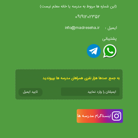
(این شماره ها مربوط به مدرسه یا خانه معلم نیست)
09191202352
info@madreseha.ir
ایمیل :
پشتیبانی
به جمع صدها هزار نفری همراهان مدرسه ها بپیوندید