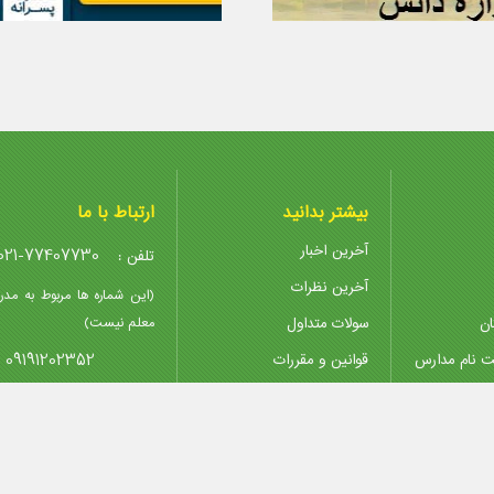
بیشتر بدانید
ارتباط با ما
آخرین اخبار
021-77407730
تلفن :
آخرین نظرات
(این شماره ها مربوط به مدر
ان
سولات متداول
معلم نیست)
09191202352
ت نام مدارس
قوانین و مقررات
پیوندها
@madreseha.ir
ایمیل :
تدریس خصوصی
پشتیبانی