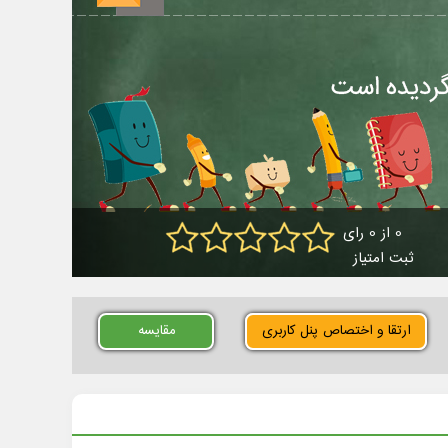
0 از 0 رای
ثبت امتیاز
ارتقا و اختصاص پنل کاربری
مقایسه