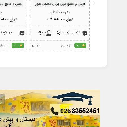
مدرسه نادعلی
ب
تهران - منطقه 5 -
تهران - منطقه 5 -جنت
ابتدایی (دبستان)
پسرانه
مهدکودک
از 0 رای
از 0 رای
0
دولتی
0