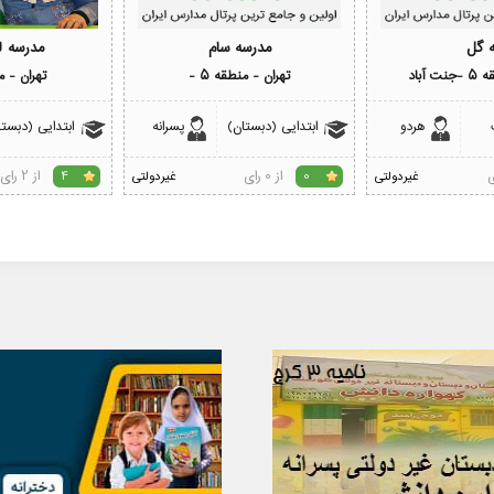
ه گل
مدرسه سام
مدرسه ل
 آباد
تهران - منطقه 5 -
تهران - من
هردو
ابتدایی (دبستان)
پسرانه
ابتدایی (دبستا
از 0 رای
از 2 رای
غیردولتی
0
غیردولتی
4