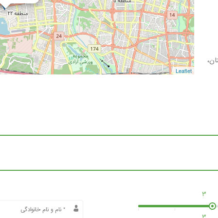
ن،
Leaflet
3
3