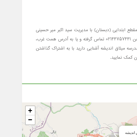
هران ، شهر تهران منطقه 5 محدوده همت غرب است که در مقطع ابتدایی (دبستان) با مدیریت سید اکبر میر حسینی
پذیرای فرزندان عزیز شما اولیاء گرامی می باشد . جهت کسب اطلاع ازشرایط ثبت نام وامکانات مدرسه میثاق اندیشه با شماره تلفن 02144757441 تماس گرفته و یا به آدرس همت غرب،
رسه میثاق اندیشه آشنایی دارید با به اشتراک گذاشتن
ن کمک نمایید.
+
−
 اندیشه