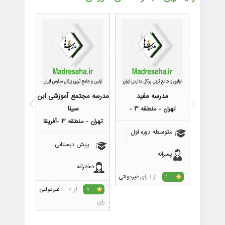
مدرسه مفید
مدرسه مجتمع آموزشی ابن
مدرس
سینا
تهران - منطقه 3 -
تهران - منطقه 
تهران - منطقه 3 -آفریقا
متوسطه دوره اول
متوسط
پیش دبستانی
پسرانه
پسرانه
دخترانه
از 1 رای
1
غیردولتی
1
از 0
0
غیردولتی
رای