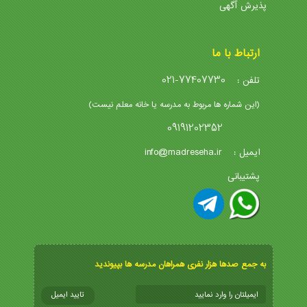
پذیرش آگهی
ارتباط با ما
021-77407730
تلفن :
(این شماره ها مربوط به مدرسه یا خانه معلم نیست)
09191202352
info@madreseha.ir
ایمیل :
پشتیبانی
به جمع صدها هزار نفری همراهان مدرسه ها بپیوندید