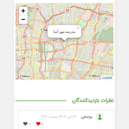
+
−
×
مدرسه مهر آسا
Leaflet
نظرات بازدیدکنندگان
یوسفی
17 تیر 1403 ساعت 19:4
0
0