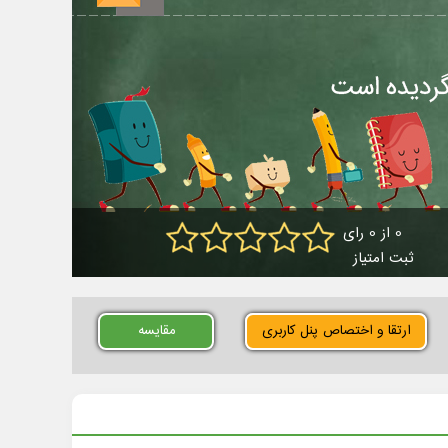
0 از 0 رای
ثبت امتیاز
ارتقا و اختصاص پنل کاربری
مقایسه