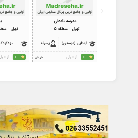
مدرسه نادعلی
ب
تهران - منطقه 5 -
تهران - منطقه 5 -جنت
ابتدایی (دبستان)
پسرانه
مهدکودک
از 0 رای
از 0 رای
0
دولتی
0