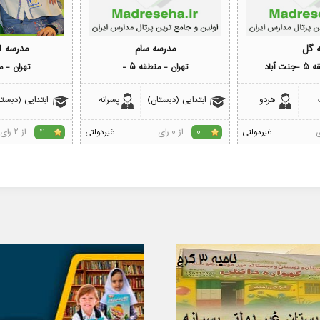
ه گل
مدرسه سام
مدرسه ل
 آباد
تهران - منطقه 5 -
تهران - من
هردو
ابتدایی (دبستان)
پسرانه
ابتدایی (دبستا
از 0 رای
از 2 رای
غیردولتی
0
غیردولتی
4