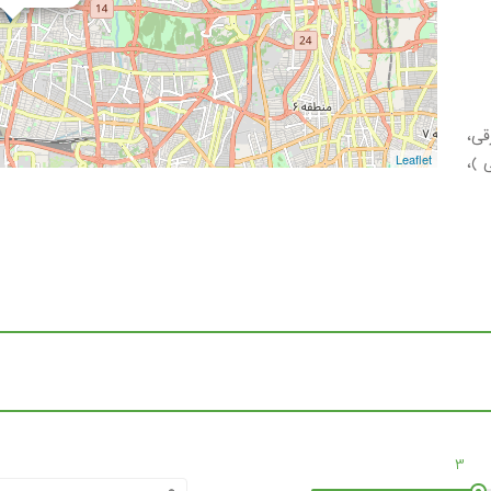
قی،
 )،
Leaflet
3