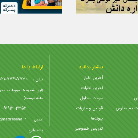
بیشتر بدانید
ارتباط با ما
آخرین اخبار
021-77407730
تلفن :
آخرین نظرات
(این شماره ها مربوط به مدر
ان
سولات متداول
معلم نیست)
09191202352
ت نام مدارس
قوانین و مقررات
پیوندها
@madreseha.ir
ایمیل :
تدریس خصوصی
پشتیبانی