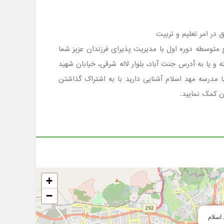
 شهر تهران منطقه 5 محدوده جنت آباد است که در مقطع متوسطه دوره اول با مدیریت پذیرای فرزندان عزیز شما
کسب اطلاع ازشرایط ثبت نام وامکانات مدرسه مهد اسلام با شماره تلفن 02144433386 تماس گرفته و یا به آدرس جنت آباد، بلوار لاله شرقی، خیابان شهید
 مدرسه مهد اسلام آشنایی دارید با به اشتراک گذاشتن
ن کمک نمایید.
+
−
اسلام