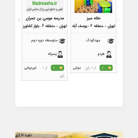
خانه سبز
مدرسه موسی بن عمران
مدرس
تهران - منطقه 6 -یوسف آباد
تهران - منطقه 6 -بلوار کشاورز
تهران - منطقه 6 -یوسف
مهدکودک
متوسطه دوره دوم
متوسط
هردو
پسرانه
دختران
از 0 رای
از 0
0
دولتی
0
غیردولتی
0
رای
رای