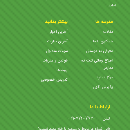
نماید.
مدرسه ها
بیشتر بدانید
مقالات
آخرین اخبار
همکاری با ما
آخرین نظرات
معرفی به دوستان
سولات متداول
اطلاع رسانی ثبت نام
قوانین و مقررات
مدارس
پیوندها
مرکز دانلود
تدریس خصوصی
پذیرش آگهی
ارتباط با ما
021-77407730
تلفن :
(این شماره ها مربوط به مدرسه یا خانه معلم نیست)