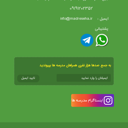
09191202352
info@madreseha.ir
ایمیل :
پشتیبانی
به جمع صدها هزار نفری همراهان مدرسه ها بپیوندید