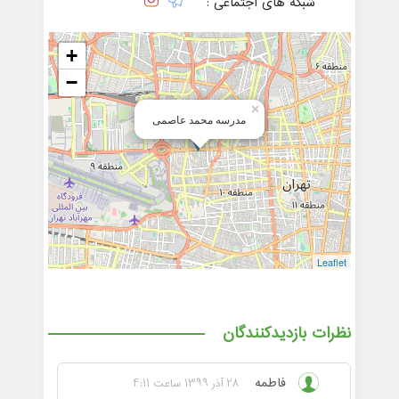
شبکه های اجتماعی :
+
−
×
مدرسه محمد عاصمی
Leaflet
نظرات بازدیدکنندگان
فاطمه
28 آذر 1399 ساعت 4:11