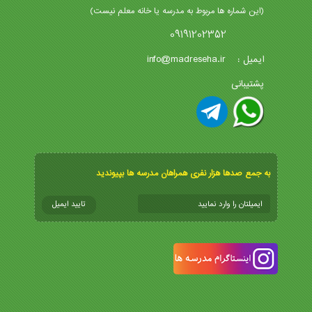
(این شماره ها مربوط به مدرسه یا خانه معلم نیست)
09191202352
info@madreseha.ir
ایمیل :
پشتیبانی
به جمع صدها هزار نفری همراهان مدرسه ها بپیوندید