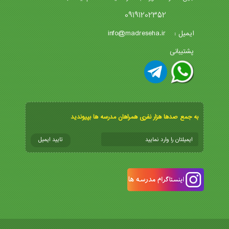
09191202352
info@madreseha.ir
ایمیل :
پشتیبانی
به جمع صدها هزار نفری همراهان مدرسه ها بپیوندید