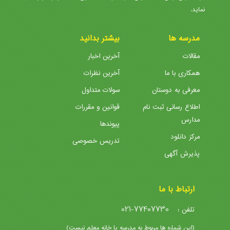
نماید.
مدرسه ها
بیشتر بدانید
مقالات
آخرین اخبار
همکاری با ما
آخرین نظرات
معرفی به دوستان
سولات متداول
اطلاع رسانی ثبت نام
قوانین و مقررات
مدارس
پیوندها
مرکز دانلود
تدریس خصوصی
پذیرش آگهی
ارتباط با ما
021-77407730
تلفن :
(این شماره ها مربوط به مدرسه یا خانه معلم نیست)