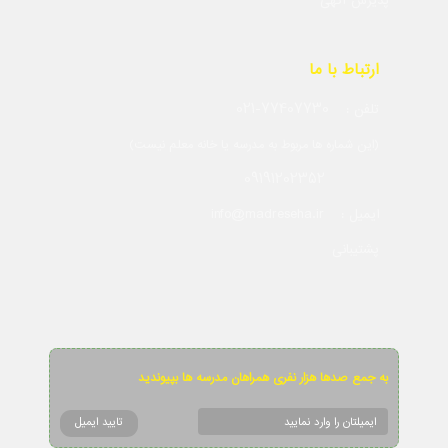
پذیرش آگهی
ارتباط با ما
021-77407730
تلفن :
(این شماره ها مربوط به مدرسه یا خانه معلم نیست)
09191202352
info@madreseha.ir
ایمیل :
پشتیبانی
به جمع صدها هزار نفری همراهان مدرسه ها بپیوندید