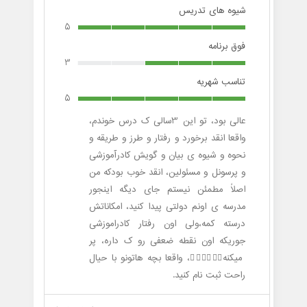
شیوه های تدریس
5
فوق برنامه
3
تناسب شهریه
5
عالی بود، تو این 3سالی ک درس خوندم،
واقعا انقد برخورد و رفتار و طرز و طریقه و
نحوه و شیوه ی بیان و گویش کادرآموزشی
و پرسونل و مسئولین، انقد خوب بودکه من
اصلاً مطمئن نیستم جای دیگه اینجور
مدرسه ی اونم دولتی پیدا کنید، امکاناتش
درسته کمه،ولی اون رفتار کادراموزشی
جوریکه اون نقطه ضعفی رو ک داره، پر
میکنه👍🏻👍🏻👍🏻، واقعا بچه هاتونو با حیال
راحت ثبت نام کنید.