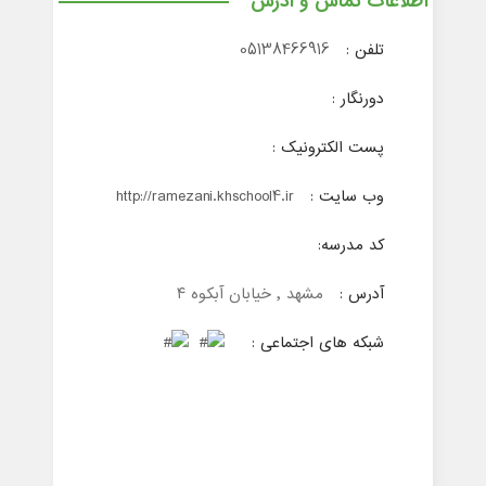
اطلاعات تماس و آدرس
تلفن :
05138466916
دورنگار :
پست الکترونیک :
وب سایت :
http://ramezani.khschool4.ir
کد مدرسه:
آدرس :
مشهد , خیابان آبکوه ۴
شبکه های اجتماعی :