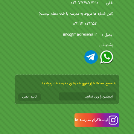
021-77407730
تلفن :
(این شماره ها مربوط به مدرسه یا خانه معلم نیست)
09191202352
info@madreseha.ir
ایمیل :
پشتیبانی
به جمع صدها هزار نفری همراهان مدرسه ها بپیوندید