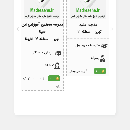
مدرسه مفید
مدرسه مجتمع آموزشی ابن
مدرس
سینا
تهران - منطقه 3 -
تهران - منطقه 
تهران - منطقه 3 -آفریقا
متوسطه دوره اول
متوسط
پیش دبستانی
پسرانه
پسرانه
دخترانه
از 1 رای
1
غیردولتی
1
از 0
0
غیردولتی
رای