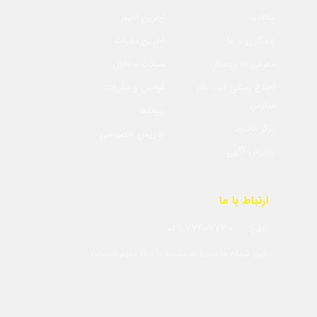
مقالات
آخرین اخبار
همکاری با ما
آخرین نظرات
معرفی به دوستان
سولات متداول
اطلاع رسانی ثبت نام
قوانین و مقررات
مدارس
پیوندها
مرکز دانلود
تدریس خصوصی
پذیرش آگهی
ارتباط با ما
021-77407730
تلفن :
(این شماره ها مربوط به مدرسه یا خانه معلم نیست)
09191202352
info@madreseha.ir
ایمیل :