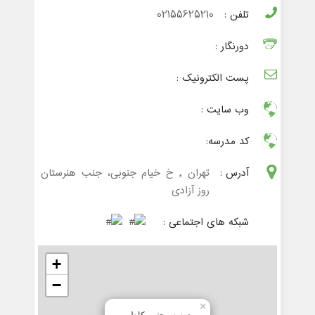
تلفن :
02155625210
دورنگار :
پست الکترونیک :
وب سایت :
کد مدرسه:
آدرس :
تهران , خ خیام جنوبی، جنب هنرستان
روز آزادی
شبکه های اجتماعی :
+
−
×
مدرسه مجتبی کاظمی