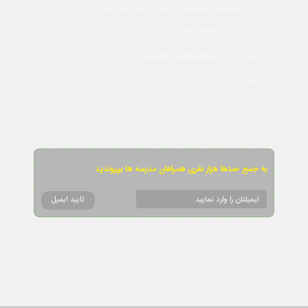
(این شماره ها مربوط به مدرسه یا خانه معلم نیست)
09191202352
info@madreseha.ir
ایمیل :
پشتیبانی
به جمع صدها هزار نفری همراهان مدرسه ها بپیوندید