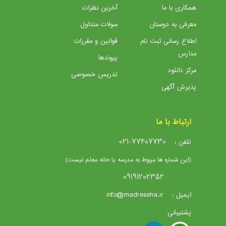
همکاری با ما
آخرین نظرات
معرفی به دوستان
سولات متداول
اطلاع رسانی ثبت نام
قوانین و مقررات
مدارس
پیوندها
مرکز دانلود
تدریس خصوصی
پذیرش آگهی
ارتباط با ما
021-77407730
تلفن :
(این شماره ها مربوط به مدرسه یا خانه معلم نیست)
09191202352
info@madreseha.ir
ایمیل :
پشتیبانی