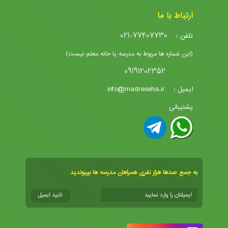
ارتباط با ما
021-77407730
تلفن :
(این شماره ها مربوط به مدرسه یا خانه معلم نیست)
09191202352
info@madreseha.ir
ایمیل :
پشتیبانی
به جمع صدها هزار نفری همراهان مدرسه ها بپیوندید