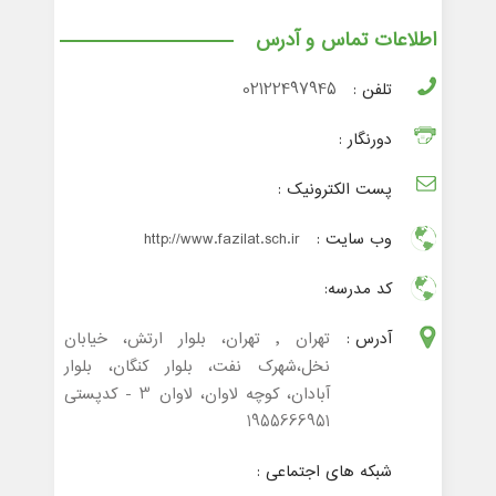
اطلاعات تماس و آدرس
تلفن :
02122497945
دورنگار :
پست الکترونیک :
وب سایت :
http://www.fazilat.sch.ir
کد مدرسه:
آدرس :
تهران , تهران، بلوار ارتش، خیابان
نخل،شهرک نفت، بلوار کنگان، بلوار
آبادان، کوچه لاوان، لاوان 3 - کدپستی
1955666951
شبکه های اجتماعی :