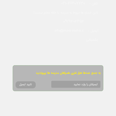
021-77407730
تلفن :
(این شماره ها مربوط به مدرسه یا خانه معلم نیست)
09191202352
info@madreseha.ir
ایمیل :
پشتیبانی
به جمع صدها هزار نفری همراهان مدرسه ها بپیوندید