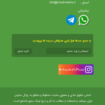
info@madreseha.ir
ایمیل :
پشتیبانی
به جمع صدها هزار نفری همراهان مدرسه ها بپیوندید
تمامی حقوق مادی و معنوی سایت محفوظ و متعلق به پرتال مدارس
ایران میباشد و استفاده از مطالب با ذکر و درج لینک منبع بلامانع است.