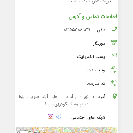
فرزندانشان کمک نمایید.
اطلاعات تماس و آدرس
تلفن :
02155308939
دورنگار :
پست الکترونیک :
وب سایت :
کد مدرسه:
آدرس :
تهران , آدرس : علی آباد جنوبی، بلوار
دستواره، ک گودرزی، پ 1
شبکه های اجتماعی :