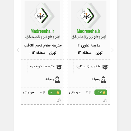
مدرسه علوی 2
مدرسه سلام نجم الثاقب
مدرسه
تهران - منطقه 12 -
تهران - منطقه 12 -
تهران - م
ابتدایی (دبستان)
متوسطه دوره دوم
پیش 
پسرانه
پسرانه
دختران
از 2
از 0
3.5
غیردولتی
0
غیردولتی
0
رای
رای
رای