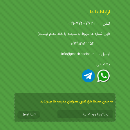
ارتباط با ما
021-77407730
تلفن :
(این شماره ها مربوط به مدرسه یا خانه معلم نیست)
09191202352
info@madreseha.ir
ایمیل :
پشتیبانی
به جمع صدها هزار نفری همراهان مدرسه ها بپیوندید