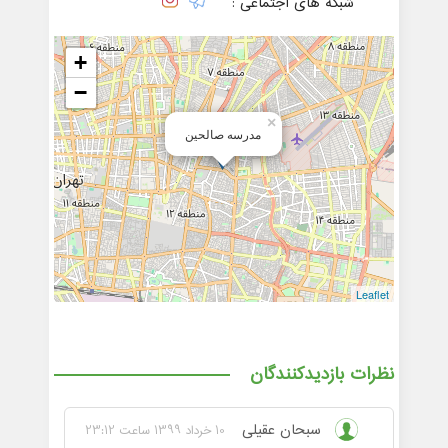
شبکه های اجتماعی :
+
−
×
مدرسه صالحین
Leaflet
نظرات بازدیدکنندگان
سبحان عقیلی
10 خرداد 1399 ساعت 23:12