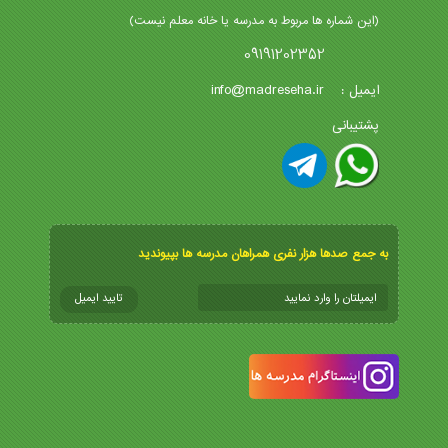
(این شماره ها مربوط به مدرسه یا خانه معلم نیست)
09191202352
info@madreseha.ir
ایمیل :
پشتیبانی
به جمع صدها هزار نفری همراهان مدرسه ها بپیوندید