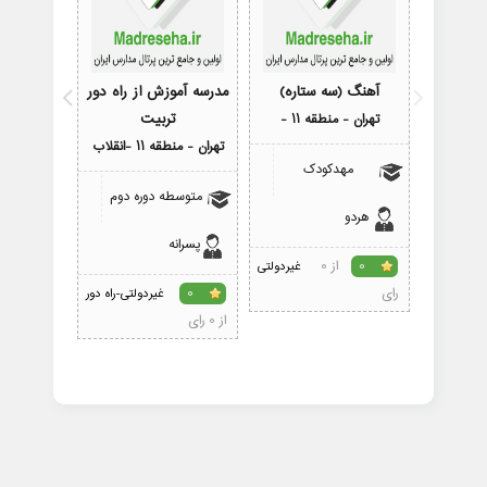
آهنگ (سه ستاره)
مدرسه آموزش از راه دور
مدرس
تربیت
تهران - منطقه 11 -
تهران - م
تهران - منطقه 11 -انقلاب
مهدکودک
ابتدای
متوسطه دوره دوم
هردو
دختران
پسرانه
از 0
0
غیردولتی
0
رای
رای
0
غیردولتی-راه دور
از 0 رای