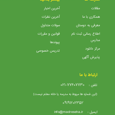
مقالات
آخرین اخبار
همکاری با ما
آخرین نظرات
معرفی به دوستان
سولات متداول
اطلاع رسانی ثبت نام
قوانین و مقررات
مدارس
پیوندها
مرکز دانلود
تدریس خصوصی
پذیرش آگهی
ارتباط با ما
021-77407730
تلفن :
(این شماره ها مربوط به مدرسه یا خانه معلم نیست)
09191202352
info@madreseha.ir
ایمیل :