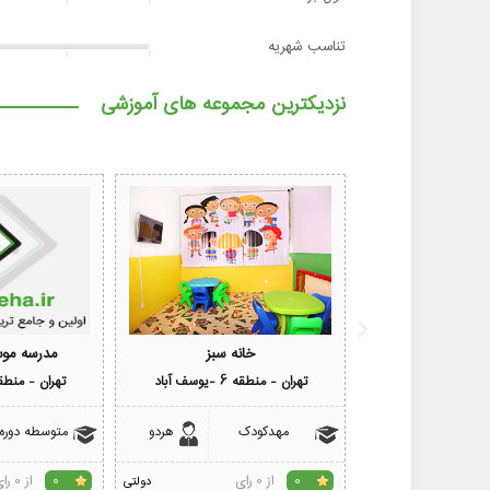
تناسب شهریه
نزدیکترین مجموعه های آموزشی
خانه سبز
مدرسه مو
تهران - منطقه 6 -یوسف آباد
تهران - منطقه 6 -بلوار ک
مهدکودک
هردو
متوسطه دوره
از 0 رای
از 0 رای
0
دولتی
0