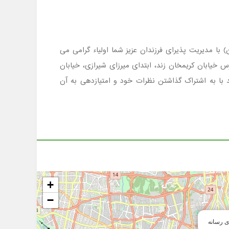
، شهر تهران منطقه 6 است که در مقطع ابتدایی (دبستان) با مدیریت پذیرای فرزندان عزیز شما اولیاء گرامی می
سه شهدای رسانه با شماره تلفن 02188822139 تماس گرفته و یا به آدرس خیابان کریمخان زند، ابتدای میرزای شیرازی، خیابان
+
−
 رسانه