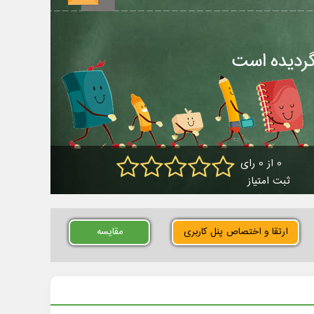
0 از 0 رای
ثبت امتیاز
ارتقا و اختصاص پنل کاربری
مقایسه