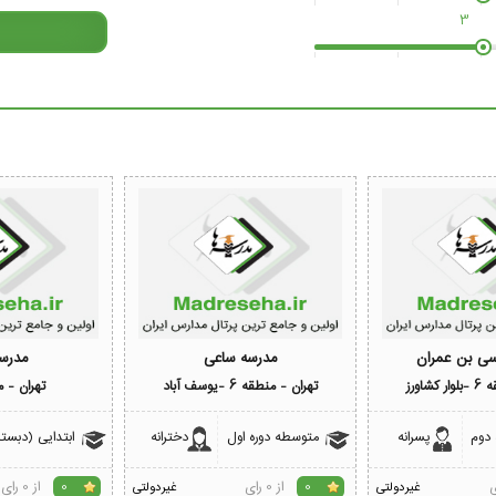
3
سی بن عمران
مدرسه ساعی
مدرسه
شاورز
تهران - منطقه 6 -یوسف آباد
تهران - من
 دوم
پسرانه
متوسطه دوره اول
دخترانه
ابتدایی (دبستا
از 0 رای
از 0 رای
غیردولتی
0
غیردولتی
0