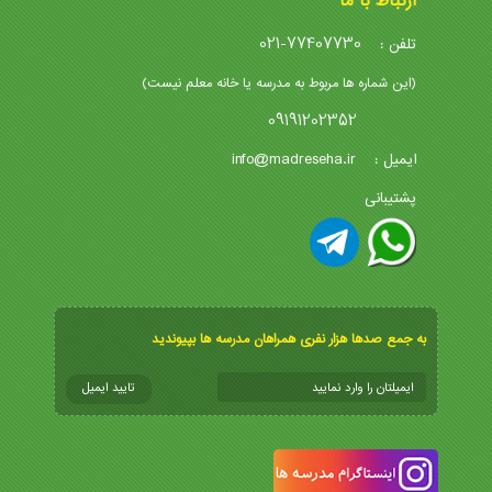
ارتباط با ما
021-77407730
تلفن :
(این شماره ها مربوط به مدرسه یا خانه معلم نیست)
09191202352
info@madreseha.ir
ایمیل :
پشتیبانی
به جمع صدها هزار نفری همراهان مدرسه ها بپیوندید