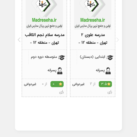
مدرسه علوی 2
مدرسه سلام نجم الثاقب
مدرسه
تهران - منطقه 12 -
تهران - منطقه 12 -
تهران - م
ابتدایی (دبستان)
متوسطه دوره دوم
پیش 
پسرانه
پسرانه
دختران
از 2
از 0
3.5
غیردولتی
0
غیردولتی
0
رای
رای
رای