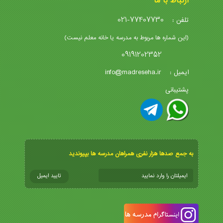
ارتباط با ما
021-77407730
تلفن :
(این شماره ها مربوط به مدرسه یا خانه معلم نیست)
09191202352
info@madreseha.ir
ایمیل :
پشتیبانی
به جمع صدها هزار نفری همراهان مدرسه ها بپیوندید