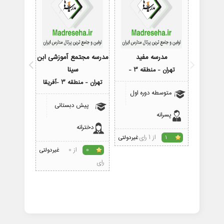
مدرسه مفید
مدرسه مجتمع آموزشی ابن
مدرس
سینا
تهران - منطقه 3 -
تهران - منطقه 
تهران - منطقه 3 -آفریقا
متوسطه دوره اول
متوسط
پیش دبستانی
پسرانه
پسرانه
دخترانه
از 1 رای
1
غیردولتی
1
از 0
0
غیردولتی
رای