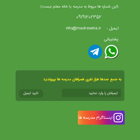
(این شماره ها مربوط به مدرسه یا خانه معلم نیست)
09191202352
info@madreseha.ir
ایمیل :
پشتیبانی
به جمع صدها هزار نفری همراهان مدرسه ها بپیوندید