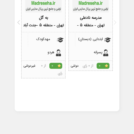
مدرسه نادعلی
به گل
مدر
تهران - منطقه 5 -
تهران - منطقه 5 -جنت آباد
تهران - 
ابتدایی (دبستان)
مهدکودک
ابتدای
پسرانه
هردو
پسرانه
از 0 رای
از 0
0
دولتی
0
غیردولتی
0
رای
رای