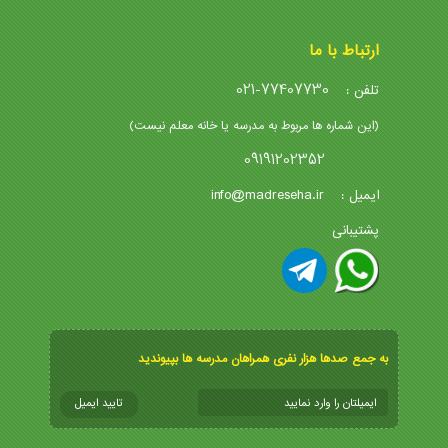
ارتباط با ما
021-77407730
تلفن :
(این شماره ها مربوط به مدرسه یا خانه معلم نیست)
09191202352
info@madreseha.ir
ایمیل :
پشتیبانی
به جمع صدها هزار نفری همراهان مدرسه ها بپیوندید