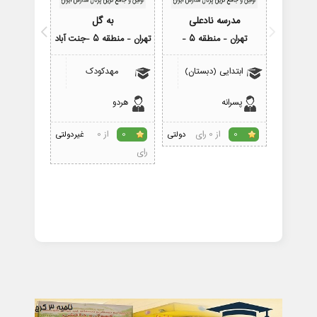
مدرسه نادعلی
به گل
مدر
تهران - منطقه 5 -
تهران - منطقه 5 -جنت آباد
تهران - 
ابتدایی (دبستان)
مهدکودک
ابتدای
پسرانه
هردو
پسرانه
از 0 رای
از 0
0
دولتی
0
غیردولتی
0
رای
رای