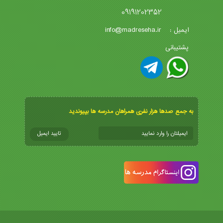
09191202352
info@madreseha.ir
ایمیل :
پشتیبانی
به جمع صدها هزار نفری همراهان مدرسه ها بپیوندید