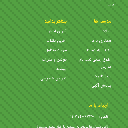
نماید.
مدرسه ها
بیشتر بدانید
مقالات
آخرین اخبار
همکاری با ما
آخرین نظرات
معرفی به دوستان
سولات متداول
اطلاع رسانی ثبت نام
قوانین و مقررات
مدارس
پیوندها
مرکز دانلود
تدریس خصوصی
پذیرش آگهی
ارتباط با ما
021-77407730
تلفن :
(این شماره ها مربوط به مدرسه یا خانه معلم نیست)