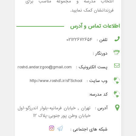
انتخاب مدرسه و مجموعه مناسب برای
فرزندانشان کمک نمایید.
اطلاعات تماس و آدرس
تلفن :
02122672654
دورنگار :
پست الکترونیک :
roshd.andarzgoo@gmail.com
وب سایت :
http://www.roshd1.ir/s2School
کد مدرسه:
آدرس :
تهران , خیابان فرمانیه-بلوار اندرزگو-اول
خیابان وطن پور جنوبی-پلاک 12
شبکه های اجتماعی :