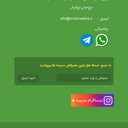
09191202352
info@madreseha.ir
ایمیل :
پشتیبانی
به جمع صدها هزار نفری همراهان مدرسه ها بپیوندید