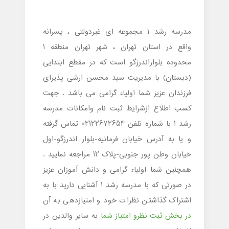
مدرسه رشد 1 مجموعه ای غیردولتی ، پسرانه
واقع در استان تهران ، شهر تهران منطقه 1
محدوده بلواراندرزگو است که در مقطع ابتدایی
(دبستان) با مدیریت سید محسن ارشی پذیرای
فرزندان عزیز شما اولیاء گرامی می باشد . جهت
کسب اطلاع ازشرایط ثبت نام وامکانات مدرسه
رشد 1 با شماره تلفن 02122672654 تماس گرفته
و یا به آدرس خیابان فرمانیه-بلوار اندرزگو-اول
خیابان وطن پور جنوبی-پلاک 12 مراجعه نمایید .
همچنین شما اولیاء گرامی و دانش آموزان عزیز
در صورتی که با مدرسه رشد 1 آشنایی دارید با به
اشتراک گذاشتن نظرات خود و امتیازدهی به آن
در بخش ثبت نظرو امتیاز شما
به سایر والدین در