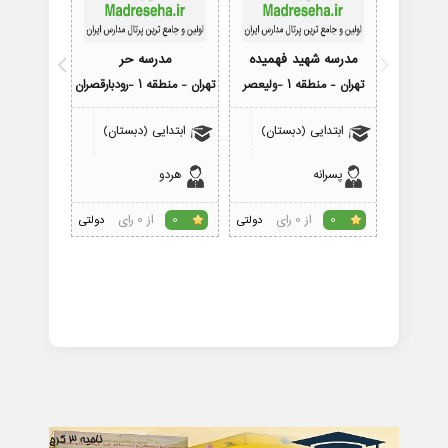
مدرسه شهید فهمیده
مدرسه حر
مدرسه فرزن
تهران - منطقه 1 -ولیعصر
تهران - منطقه 1 -رودبارقصران
تهران - منطقه 1
ابتدایی (دبستان)
ابتدایی (دبستان)
پیش 
پسرانه
هردو
پسرانه
از 0 رای
از 0 رای
0
دولتی
0
دولتی
4.3
رای