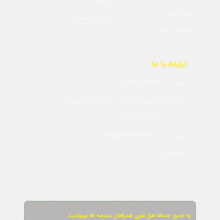
پیوندها
مرکز دانلود
تدریس خصوصی
پذیرش آگهی
ارتباط با ما
021-77407730
تلفن :
(این شماره ها مربوط به مدرسه یا خانه معلم نیست)
09191202352
info@madreseha.ir
ایمیل :
پشتیبانی
به جمع صدها هزار نفری همراهان مدرسه ها بپیوندید