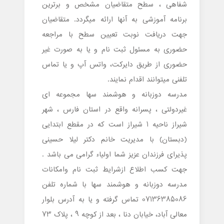
شفاهی ، سطح متقاضیان مشخص و برترین
برنامه آموزشی به آنها ارائه میگردد. متقاضیان
جهت دریافت نوبت تعیین سطح با مراجعه
حضوری به مسئول ثبت نام و یا به صورت غیر
حضوری از طریق دایرکت، واتس آپ و یا تماس
تلفنی میتوانند اقدام نمایند.
مدرسه دوزبانه و هوشمند سها مجموعه ای
غیردولتی ، پسرانه واقع در استان فارس ، شهر
شیراز ناحیه 1 شیراز است که در مقطع ابتدایی
(دبستان) با مدیریت خانم دکتر لیلا حسینی
پذیرای فرزندان عزیز شما اولیاء گرامی می باشد .
جهت کسب اطلاع ازشرایط ثبت نام وامکانات
مدرسه دوزبانه و هوشمند سها با شماره تلفن
07136385086 تماس گرفته و یا به آدرس بلوار
معالی آباد، خیابان دنا ، بعد از کوچه 9 ، پلاک 73