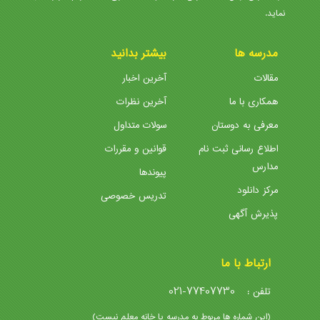
نماید.
مدرسه ها
بیشتر بدانید
مقالات
آخرین اخبار
همکاری با ما
آخرین نظرات
معرفی به دوستان
سولات متداول
اطلاع رسانی ثبت نام
قوانین و مقررات
مدارس
پیوندها
مرکز دانلود
تدریس خصوصی
پذیرش آگهی
ارتباط با ما
021-77407730
تلفن :
(این شماره ها مربوط به مدرسه یا خانه معلم نیست)