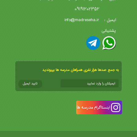
09191202352
info@madreseha.ir
ایمیل :
پشتیبانی
به جمع صدها هزار نفری همراهان مدرسه ها بپیوندید