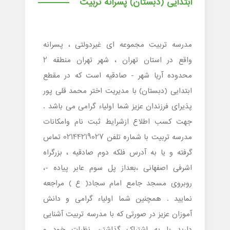
ابتدایی (دبستان) پسرانه تربیت
مدرسه تربیت مجموعه ای غیردولتی ، پسرانه
واقع در استان تهران ، شهر تهران منطقه 2
محدوده آریا شهر - صادقیه است که در مقطع
ابتدایی (دبستان) با مدیریت اختر محمد قلی پور
پذیرای فرزندان عزیز شما اولیاء گرامی می باشد .
جهت کسب اطلاع ازشرایط ثبت نام وامکانات
مدرسه تربیت با شماره تلفن 02144219027 تماس
گرفته و یا به آدرس فلکه دوم صادقیه ، بزرگراه
اشرفی اصفهانی ،بعداز پل سوم عابر پیاده -،
روبروی مسجد جامع امام سجاد( ع ) مراجعه
نمایید . همچنین شما اولیاء گرامی و دانش
آموزان عزیز در صورتی که با مدرسه تربیت آشنایی
دارید با به اشتراک گذاشتن نظرات خود و