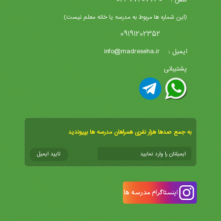
(این شماره ها مربوط به مدرسه یا خانه معلم نیست)
09191202352
info@madreseha.ir
ایمیل :
پشتیبانی
به جمع صدها هزار نفری همراهان مدرسه ها بپیوندید