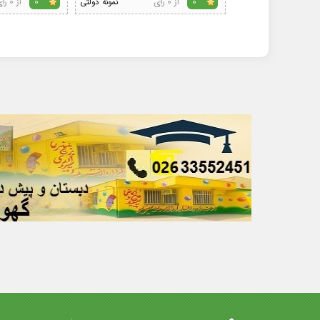
از 0 رای
از 0 رای
0
نمونه دولتی
0