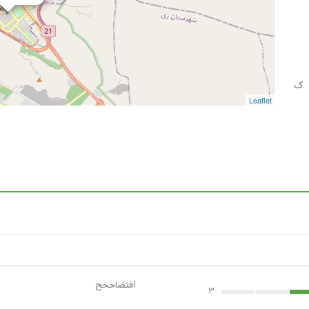
 ک
Leaflet
افتضاححح
3