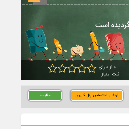
0 از 0 رای
ثبت امتیاز
ارتقا و اختصاص پنل کاربری
مقایسه