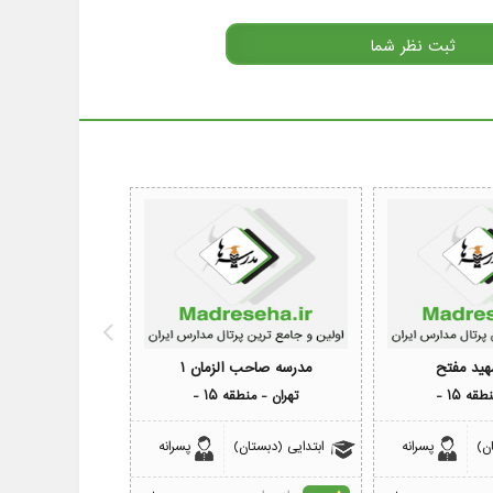
هید مفتح
مدرسه صاحب الزمان 1
مدرسه ا
قه 15 -
تهران - منطقه 15 -
تهران - منطقه
ن)
پسرانه
ابتدایی (دبستان)
پسرانه
متوسطه دوره او