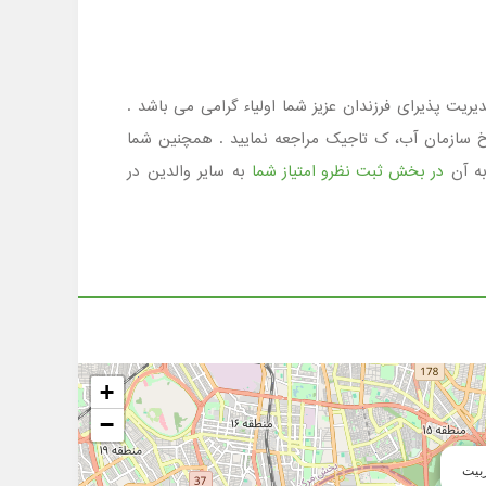
طقه 15 است که در مقطع متوسطه دوره دوم با مدیریت پذیرای فرزندان عزیز شما اولیاء گرامی می باشد .
ن 02133871343 تماس گرفته و یا به آدرس مشیریه، خ سازمان آب، ک تاجیک مراجعه نمایید . همچنین شما
به آن
در بخش ثبت نظرو امتیاز شما
به سایر والدین در
+
−
بیت